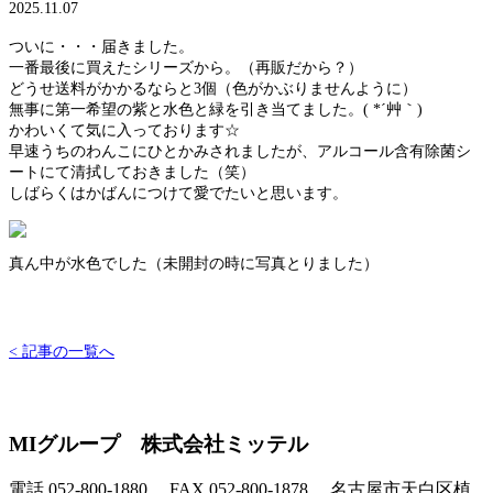
2025.11.07
ついに・・・届きました。
一番最後に買えたシリーズから。（再販だから？）
どうせ送料がかかるならと3個（色がかぶりませんように）
無事に第一希望の紫と水色と緑を引き当てました。( *´艸｀)
かわいくて気に入っております☆
早速うちのわんこにひとかみされましたが、アルコール含有除菌シ
ートにて清拭しておきました（笑）
しばらくはかばんにつけて愛でたいと思います。
真ん中が水色でした（未開封の時に写真とりました）
< 記事の一覧へ
MIグループ 株式会社ミッテル
電話 052-800-1880 FAX 052-800-1878 名古屋市天白区植