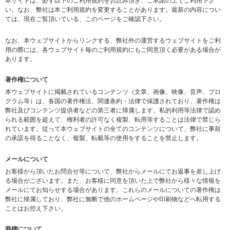
本サイトは、必ず以下のご利用規約をお読み頂き、ご承諾の上でご利用下さ
い。なお、弊社は本ご利用規約を変更することがあります。最新の内容につい
ては、現在ご覧頂いている、このページをご確認下さい。
なお、本ウェブサイトからリンクする、弊社外の運営するウェブサイトをご利
用の際には、各ウェブサイト毎のご利用規約にもご同意頂く必要がある場合が
あります。
著作権について
本ウェブサイトに掲載されているコンテンツ（文章、画像、映像、音声、プロ
グラム等）は、各国の著作権法、関連条約・法律で保護されており、著作権は
弊社及びコンテンツ提供者などの第三者に帰属します。私的利用等法律で認め
られる範囲を超えて、権利者の許可なく複製、転用等することは法律で禁じら
れています。従って本ウェブサイトの全てのコンテンツについて、弊社に事前
の承諾を得ることなく、複製、転載等の使用をすることを禁止します。
メールについて
お客様から頂いたお問合せ等について、弊社からメールにてお返事を差し上げ
る場合がございます。また、お客様に同意を頂いた上で弊社から様々な情報を
メールにてお知らせする場合があります。これらのメールについての著作権は
弊社に帰属しており、弊社に無断で他のホームページや印刷物などへ転用する
ことはお控え下さい。
商標について