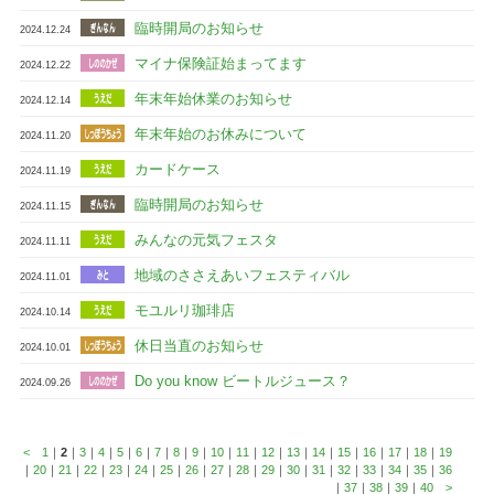
臨時開局のお知らせ
2024.12.24
マイナ保険証始まってます
2024.12.22
年末年始休業のお知らせ
2024.12.14
年末年始のお休みについて
2024.11.20
カードケース
2024.11.19
臨時開局のお知らせ
2024.11.15
みんなの元気フェスタ
2024.11.11
地域のささえあいフェスティバル
2024.11.01
モユルリ珈琲店
2024.10.14
休日当直のお知らせ
2024.10.01
Do you know ビートルジュース？
2024.09.26
<
1
｜
2
｜
3
｜
4
｜
5
｜
6
｜
7
｜
8
｜
9
｜
10
｜
11
｜
12
｜
13
｜
14
｜
15
｜
16
｜
17
｜
18
｜
19
｜
20
｜
21
｜
22
｜
23
｜
24
｜
25
｜
26
｜
27
｜
28
｜
29
｜
30
｜
31
｜
32
｜
33
｜
34
｜
35
｜
36
｜
37
｜
38
｜
39
｜
40
>