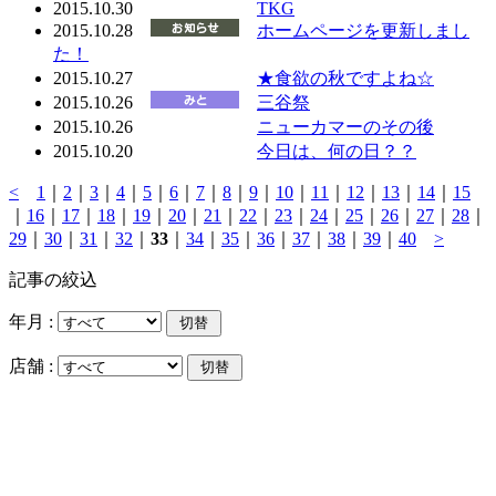
2015.10.30
TKG
2015.10.28
ホームページを更新しまし
た！
2015.10.27
★食欲の秋ですよね☆
2015.10.26
三谷祭
2015.10.26
ニューカマーのその後
2015.10.20
今日は、何の日？？
<
1
｜
2
｜
3
｜
4
｜
5
｜
6
｜
7
｜
8
｜
9
｜
10
｜
11
｜
12
｜
13
｜
14
｜
15
｜
16
｜
17
｜
18
｜
19
｜
20
｜
21
｜
22
｜
23
｜
24
｜
25
｜
26
｜
27
｜
28
｜
29
｜
30
｜
31
｜
32
｜
33
｜
34
｜
35
｜
36
｜
37
｜
38
｜
39
｜
40
>
記事の絞込
年月 :
店舗 :