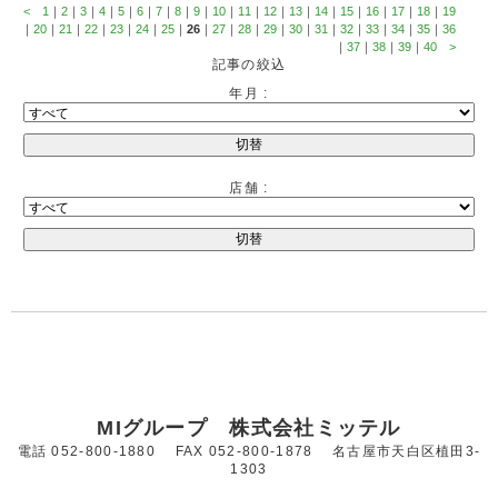
<
1
｜
2
｜
3
｜
4
｜
5
｜
6
｜
7
｜
8
｜
9
｜
10
｜
11
｜
12
｜
13
｜
14
｜
15
｜
16
｜
17
｜
18
｜
19
｜
20
｜
21
｜
22
｜
23
｜
24
｜
25
｜
26
｜
27
｜
28
｜
29
｜
30
｜
31
｜
32
｜
33
｜
34
｜
35
｜
36
｜
37
｜
38
｜
39
｜
40
>
記事の絞込
年月 :
店舗 :
MIグループ 株式会社ミッテル
電話 052-800-1880 FAX 052-800-1878 名古屋市天白区植田3-
1303