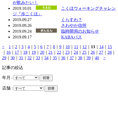
が飲みたい！
2019.10.01
こくほウォーキングチャレン
ジ『歩こくほ』
2019.09.27
くらすわ？
2019.09.26
さわやか信州
2019.09.24
臨時開局のお知らせ
2019.09.17
KABAバス
<
1
｜
2
｜
3
｜
4
｜
5
｜
6
｜
7
｜
8
｜
9
｜
10
｜
11
｜
12
｜
13
｜
14
｜
15
｜
16
｜
17
｜
18
｜
19
｜
20
｜
21
｜
22
｜
23
｜
24
｜
25
｜
26
｜
27
｜
28
｜
29
｜
30
｜
31
｜
32
｜
33
｜
34
｜
35
｜
36
｜
37
｜
38
｜
39
｜
40
>
記事の絞込
年月 :
店舗 :